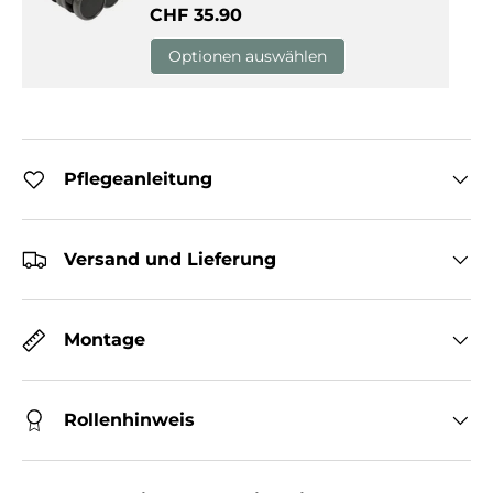
Normaler Preis
CHF 35.90
Optionen auswählen
Pflegeanleitung
Versand und Lieferung
Montage
Rollenhinweis