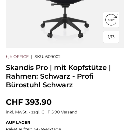
360°-Ans
1
/
13
von
hjh OFFICE
|
SKU:
609002
Skandis Pro | mit Kopfstütze |
Rahmen: Schwarz - Profi
Bürostuhl Schwarz
Normaler Preis
CHF 393.90
inkl. MwSt. - zzgl. CHF 5.90 Versand
AUF LAGER
Paketlaufzeit 3-6 Werktage