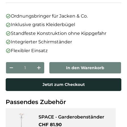
Ordnungsbringer für Jacken & Co.
Inklusive gratis Kleiderbügel
Standfeste Konstruktion ohne Kippgefahr
Integrierter Schirmständer
Flexibler Einsatz
Anzahl
In den Warenkorb
Menge verringern
Menge erhöhen
Jetzt zum Checkout
Passendes Zubehör
SPACE - Garderobenständer
Normaler Preis
CHF 81.90