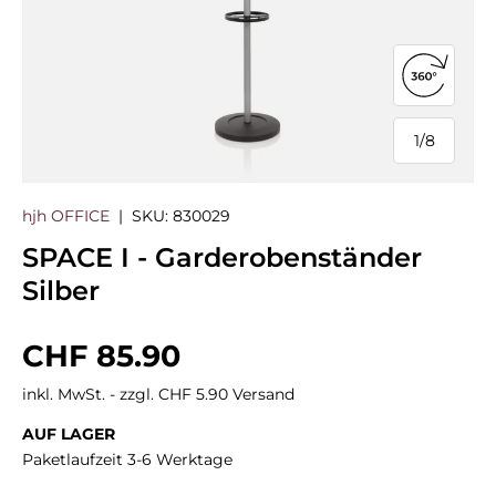
360°-Ans
1
/
8
von
hjh OFFICE
|
SKU:
830029
SPACE I - Garderobenständer
Silber
Normaler Preis
CHF 85.90
inkl. MwSt. - zzgl. CHF 5.90 Versand
AUF LAGER
Paketlaufzeit 3-6 Werktage