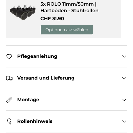
5x ROLO 11mm/50mm |
Hartböden - Stuhlrollen
Normaler Preis
CHF 31.90
Optionen auswählen
Pflegeanleitung
Versand und Lieferung
Montage
Rollenhinweis