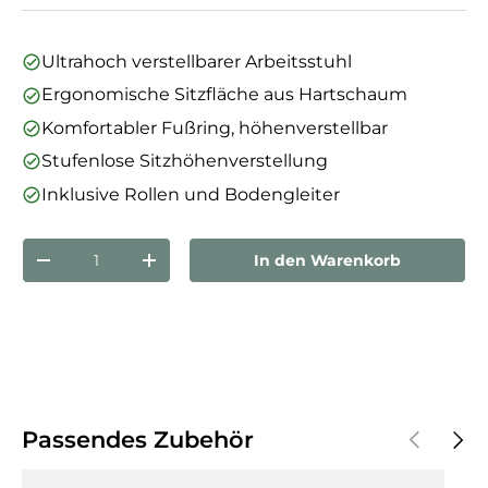
Ultrahoch verstellbarer Arbeitsstuhl
Ergonomische Sitzfläche aus Hartschaum
Komfortabler Fußring, höhenverstellbar
Stufenlose Sitzhöhenverstellung
Inklusive Rollen und Bodengleiter
Anzahl
In den Warenkorb
Menge verringern
Menge erhöhen
Vorherige
Näch
Passendes Zubehör