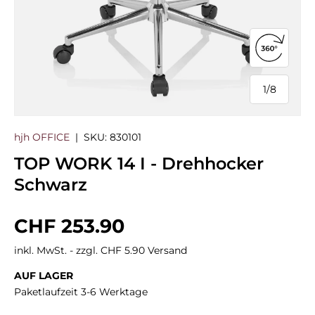
360°-Ans
1
/
8
von
hjh OFFICE
|
SKU:
830101
TOP WORK 14 I - Drehhocker
Schwarz
Normaler Preis
CHF 253.90
inkl. MwSt. - zzgl. CHF 5.90 Versand
AUF LAGER
Paketlaufzeit 3-6 Werktage