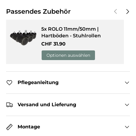
Vorherige
Näch
Passendes Zubehör
5x ROLO 11mm/50mm |
Hartböden - Stuhlrollen
Normaler Preis
CHF 31.90
Optionen auswählen
Pflegeanleitung
Versand und Lieferung
Montage