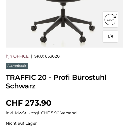
360°-Ans
1
/
8
von
hjh OFFICE
|
SKU:
653620
Ausverkauft
TRAFFIC 20 - Profi Bürostuhl
Schwarz
Normaler Preis
CHF 273.90
inkl. MwSt. - zzgl. CHF 5.90 Versand
Nicht auf Lager