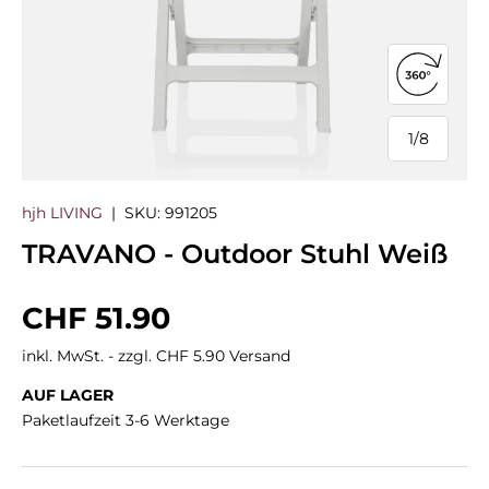
360°-Ans
1
/
8
von
hjh LIVING
|
SKU:
991205
TRAVANO - Outdoor Stuhl Weiß
Normaler Preis
CHF 51.90
inkl. MwSt. - zzgl. CHF 5.90 Versand
AUF LAGER
Paketlaufzeit 3-6 Werktage