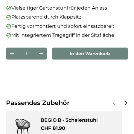
Vielseitiger Gartenstuhl für jeden Anlass
Platzsparend durch Klappsitz
Fertig vormontiert und sofort einsatzbereit
Mit integriertem Tragegriff in der Sitzfläche
Anzahl
In den Warenkorb
Menge verringern
Menge erhöhen
Vorherige
Näch
Passendes Zubehör
BEGIO B - Schalenstuhl
Normaler Preis
CHF 81.90