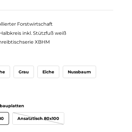
llierter Forstwirtschaft
albkreis inkl. Stützfuß weiß
hreibtischserie XBHM
he
Grau
Eiche
Nussbaum
nbauplatten
80
Ansatztisch 80x100