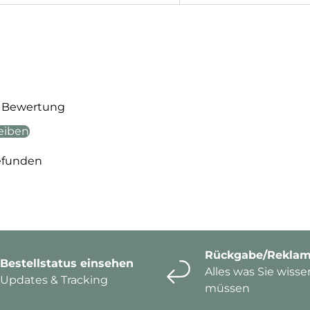
te Bewertung
eiben
efunden
Rückgabe/Reklam
Bestellstatus einsehen
Alles was Sie wisse
Updates & Tracking
müssen