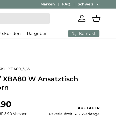
Marken
FAQ
Schweiz
Land/Region
Einloggen
Einkaufs
Kontakt
ftskunden
Ratgeber
SKU:
XBA60_3_W
 XBA80 W Ansatztisch
orn
 Preis
.90
AUF LAGER
CHF 5.90 Versand
Paketlaufzeit 6-12 Werktage