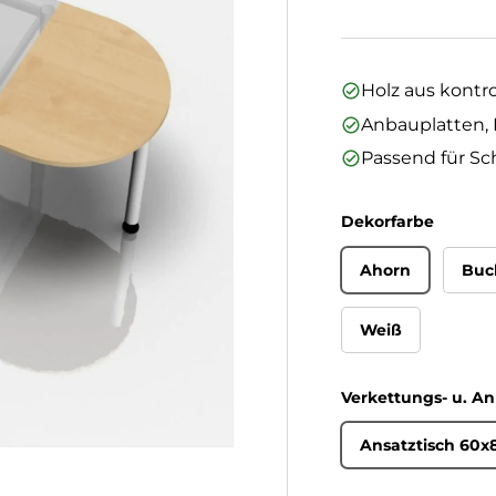
Holz aus kontro
Anbauplatten, H
Passend für Sc
Dekorfarbe
Ahorn
Buc
Weiß
Verkettungs- u. A
Ansatztisch 60x