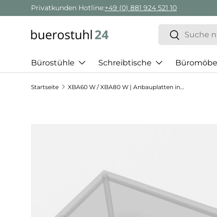
Privatkunden Hotline:
+49 (0) 881 924 521 10
Direkt zum Inhalt
Suchen
Suchen
Bürostühle
Schreibtische
Büromöbe
Startseite
XBA60 W / XBA80 W | Anbauplatten inkl. Stützfuß weiß
Zu Produktinformationen springen