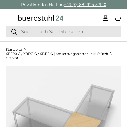
Privatkunden Hotline:
+49 (0) 881 924 521 10
Direkt zum Inhalt
Menü
Einlogge
Ein
Suchen
Suchen
Startseite
XBE90 G / XBE91 G / XBT12 G | Verkettungsplatten inkl. Stützfuß
Graphit
Zu Produktinformationen springen