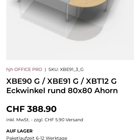
hjh OFFICE PRO
|
SKU:
XBE91_3_G
XBE90 G / XBE91 G / XBT12 G
Eckwinkel rund 80x80 Ahorn
Normaler Preis
CHF 388.90
inkl. MwSt. - zzgl. CHF 5.90 Versand
AUF LAGER
Paketlaufzeit 6-12 Werktage