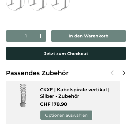
Buche
Ahorn
Weiß
Anzahl
In den Warenkorb
Menge verringern
Menge erhöhen
Jetzt zum Checkout
Vorherige
Näch
Passendes Zubehör
CKXE | Kabelspirale vertikal |
Silber - Zubehör
Normaler Preis
CHF 178.90
Optionen auswählen