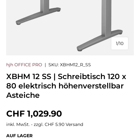
1
/
10
von
hjh OFFICE PRO
|
SKU:
XBHM12_R_SS
XBHM 12 SS | Schreibtisch 120 x
80 elektrisch höhenverstellbar
Asteiche
Normaler Preis
CHF 1,029.90
inkl. MwSt. - zzgl. CHF 5.90 Versand
AUF LAGER