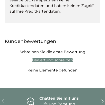
verarbeitet. Wir speichern keine
Kreditkartendaten und haben keinen Zugriff
auf Ihre Kreditkartendaten.
Kundenbewertungen
Schreiben Sie die erste Bewertung
Bewertung schreiben
Keine Elemente gefunden
Chatten Sie mit uns
Vorherige
Nä
Hilfe und Beratung