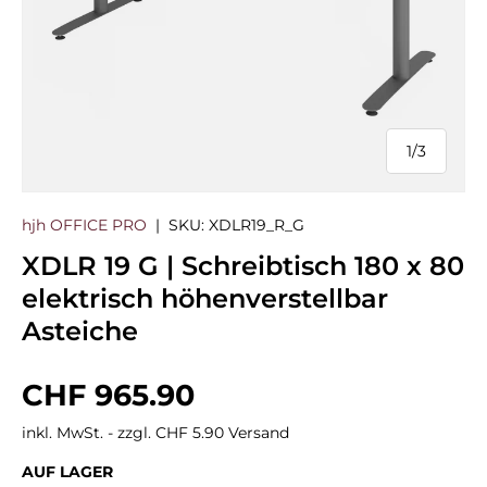
1
/
3
von
hjh OFFICE PRO
|
SKU:
XDLR19_R_G
XDLR 19 G | Schreibtisch 180 x 80
elektrisch höhenverstellbar
Asteiche
Normaler Preis
CHF 965.90
inkl. MwSt. - zzgl. CHF 5.90 Versand
AUF LAGER