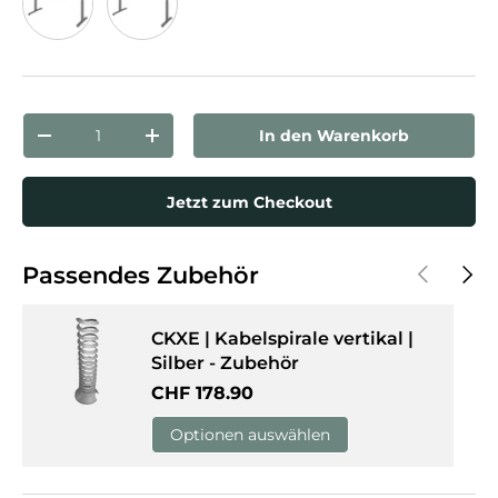
Ahorn
Weiß
Anzahl
In den Warenkorb
Menge verringern
Menge erhöhen
Jetzt zum Checkout
Vorherige
Näch
Passendes Zubehör
CKXE | Kabelspirale vertikal |
Silber - Zubehör
Normaler Preis
CHF 178.90
Optionen auswählen