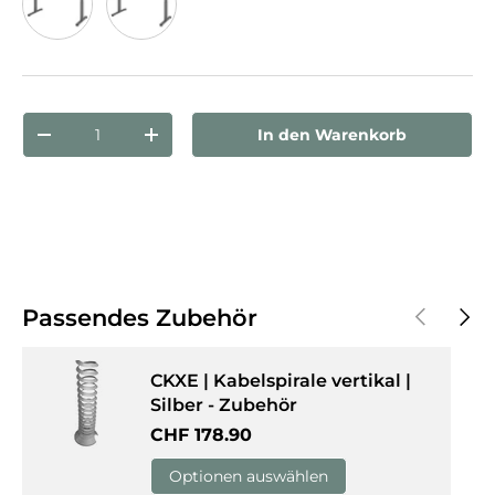
Ahorn
Weiß
Anzahl
In den Warenkorb
Menge verringern
Menge erhöhen
Vorherige
Näch
Passendes Zubehör
CKXE | Kabelspirale vertikal |
Silber - Zubehör
Normaler Preis
CHF 178.90
Optionen auswählen