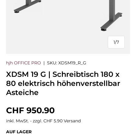
1
/
7
von
hjh OFFICE PRO
|
SKU:
XDSM19_R_G
XDSM 19 G | Schreibtisch 180 x
80 elektrisch höhenverstellbar
Asteiche
Normaler Preis
CHF 950.90
inkl. MwSt. - zzgl. CHF 5.90 Versand
AUF LAGER