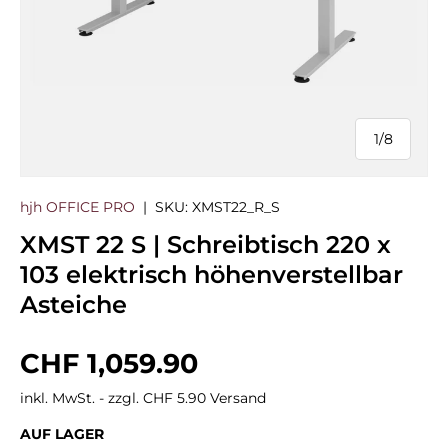
1
/
8
von
hjh OFFICE PRO
|
SKU:
XMST22_R_S
XMST 22 S | Schreibtisch 220 x
103 elektrisch höhenverstellbar
Asteiche
Normaler Preis
CHF 1,059.90
inkl. MwSt. - zzgl. CHF 5.90 Versand
AUF LAGER