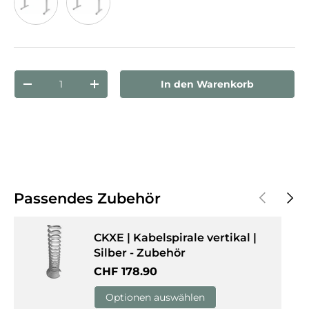
Ahorn
Weiß
Anzahl
In den Warenkorb
Menge verringern
Menge erhöhen
Vorherige
Näch
Passendes Zubehör
CKXE | Kabelspirale vertikal |
Silber - Zubehör
Normaler Preis
CHF 178.90
Optionen auswählen