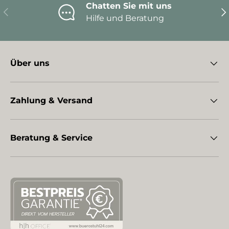
Chatten Sie mit uns
Vorherige
Nä
Hilfe und Beratung
Über uns
Zahlung & Versand
Beratung & Service