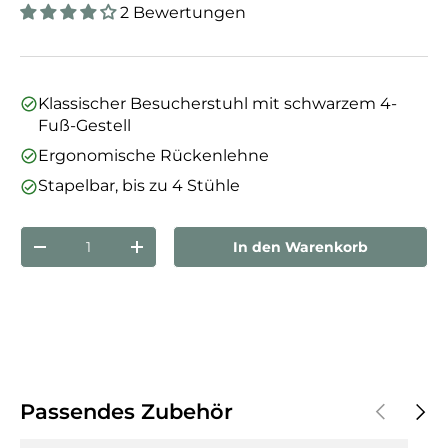
2 Bewertungen
Klassischer Besucherstuhl mit schwarzem 4-
Fuß-Gestell
Ergonomische Rückenlehne
Stapelbar, bis zu 4 Stühle
Anzahl
In den Warenkorb
Menge verringern
Menge erhöhen
Vorherige
Näch
Passendes Zubehör