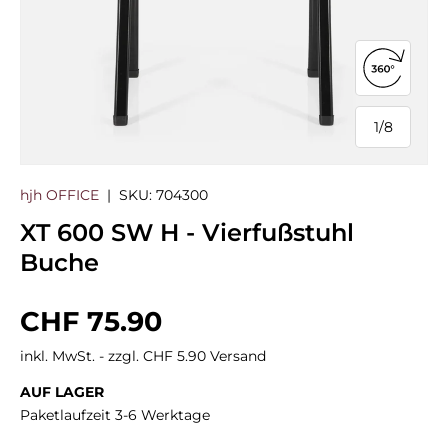
360°-Ans
1
/
8
von
hjh OFFICE
|
SKU:
704300
XT 600 SW H - Vierfußstuhl
Buche
Normaler Preis
CHF 75.90
inkl. MwSt. - zzgl. CHF 5.90 Versand
AUF LAGER
Paketlaufzeit 3-6 Werktage