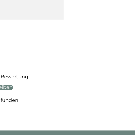
te Bewertung
eiben
efunden