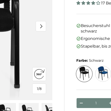
17 B
Nächste
Besucherstuhl 
schwarz
Ergonomische 
Stapelbar, bis 
Farbe:
Schwarz
360°-Ansicht öffnen
Schwarz
Blau
1
/
8
von
Anzahl
Menge verringe