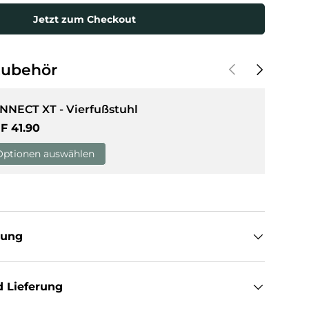
Jetzt zum Checkout
sicht laden
Vorherige
Nächste
Zubehör
NNECT XT - Vierfußstuhl
rmaler Preis
F 41.90
Optionen auswählen
tung
 Lieferung