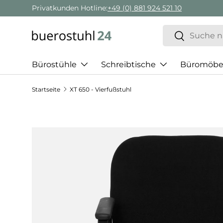
Privatkunden Hotline:
+49 (0) 881 924 521 10
Direkt zum Inhalt
Suchen
Suchen
Bürostühle
Schreibtische
Büromöbe
Startseite
XT 650 - Vierfußstuhl
Zu Produktinformationen springen