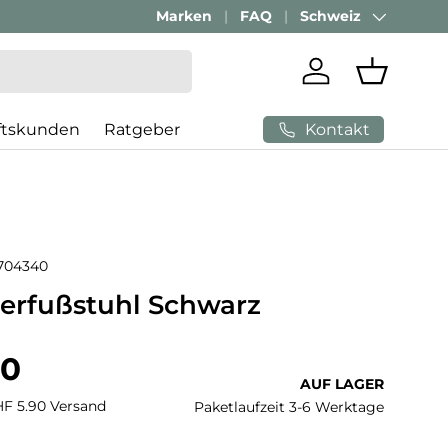
Marken
FAQ
Schweiz
Land/Region
Einloggen
Einkaufs
Kontakt
ftskunden
Ratgeber
704340
ierfußstuhl Schwarz
 Preis
90
AUF LAGER
CHF 5.90 Versand
Paketlaufzeit 3-6 Werktage