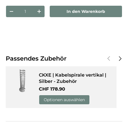
Anzahl
In den Warenkorb
Menge verringern
Menge erhöhen
Vorherige
Näch
Passendes Zubehör
CKXE | Kabelspirale vertikal |
Silber - Zubehör
Normaler Preis
CHF 178.90
Optionen auswählen