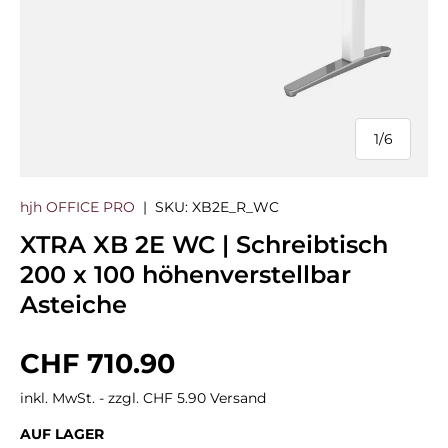
1
/
6
von
hjh OFFICE PRO
|
SKU:
XB2E_R_WC
XTRA XB 2E WC | Schreibtisch
200 x 100 höhenverstellbar
Asteiche
Normaler Preis
CHF 710.90
inkl. MwSt. - zzgl. CHF 5.90 Versand
AUF LAGER