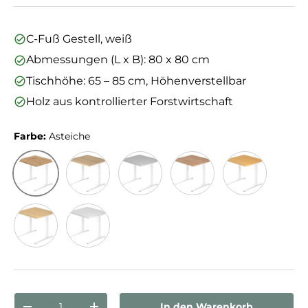
C-Fuß Gestell, weiß
Abmessungen (L x B): 80 x 80 cm
Tischhöhe: 65 – 85 cm, Höhenverstellbar
Holz aus kontrollierter Forstwirtschaft
Farbe:
Asteiche
Asteiche
Eiche
Grau
Nussbaum
Buche
Ahorn
Weiß
Anzahl
In den Warenkorb