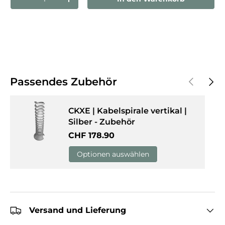
Menge verringern
Menge erhöhen
Vorherige
Näch
Passendes Zubehör
CKXE | Kabelspirale vertikal |
Silber - Zubehör
Normaler Preis
CHF 178.90
Optionen auswählen
Versand und Lieferung