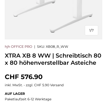
1
/
7
von
hjh OFFICE PRO
|
SKU:
XB08_R_WW
XTRA XB 8 WW | Schreibtisch 80
x 80 höhenverstellbar Asteiche
Normaler Preis
CHF 576.90
inkl. MwSt. - zzgl. CHF 5.90 Versand
AUF LAGER
Paketlaufzeit 6-12 Werktage