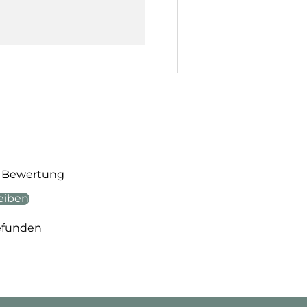
te Bewertung
eiben
efunden