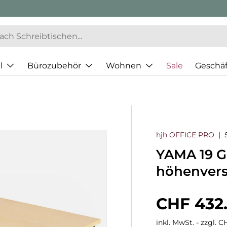
l
Bürozubehör
Wohnen
Sale
Geschä
hjh OFFICE PRO
|
YAMA 19 G 
höhenvers
Normaler
CHF 432
inkl. MwSt. - zzgl. 