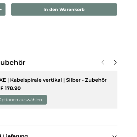
In den Warenkorb
rn
Menge erhöhen
sicht laden
in Galerieansicht laden
Bild 10 in Galerieansicht laden
Vorherige
Nächste
Zubehör
XE | Kabelspirale vertikal | Silber - Zubehör
rmaler Preis
F 178.90
Optionen auswählen
 Lieferung