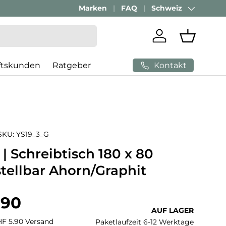
Marken
FAQ
Schweiz
Land/Region
Einloggen
Einkaufs
Kontakt
ftskunden
Ratgeber
SKU:
YS19_3_G
| Schreibtisch 180 x 80
tellbar Ahorn/Graphit
 Preis
.90
AUF LAGER
CHF 5.90 Versand
Paketlaufzeit 6-12 Werktage