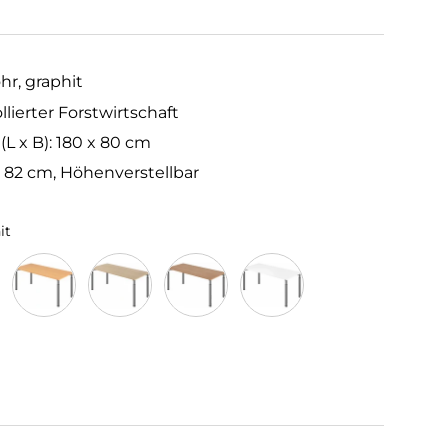
hr, graphit
llierter Forstwirtschaft
 x B): 180 x 80 cm
– 82 cm, Höhenverstellbar
it
aphit
Buche/Graphit
Eiche/Graphit
Nussbaum/Graphit
Weiß/Graphit
t