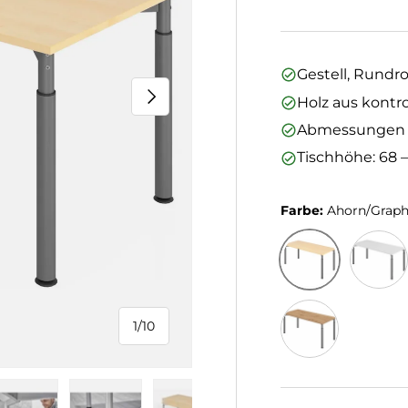
Gestell, Rundro
Nächste
Holz aus kontro
Abmessungen (L
Tischhöhe: 68 
Farbe:
Ahorn/Graph
Ahorn/Graphit
Grau/Gr
1
/
10
von
Asteiche/Graphi