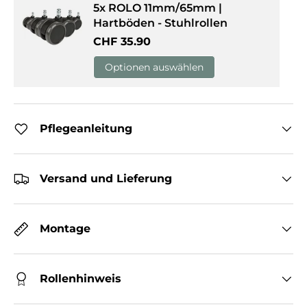
5x ROLO 11mm/65mm |
Hartböden - Stuhlrollen
Normaler Preis
CHF 35.90
Optionen auswählen
Pflegeanleitung
Versand und Lieferung
Montage
Rollenhinweis