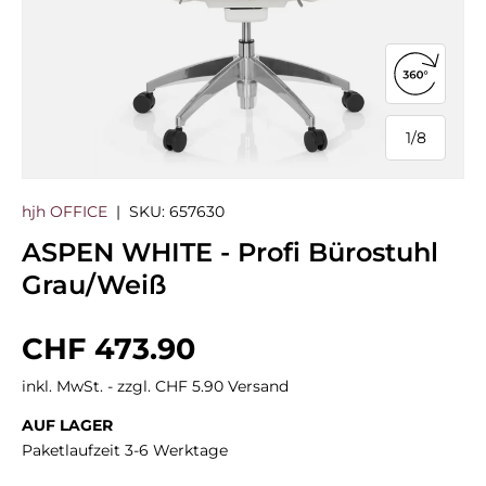
360°-Ans
1
/
8
von
hjh OFFICE
|
SKU:
657630
ASPEN WHITE - Profi Bürostuhl
Grau/Weiß
Normaler Preis
CHF 473.90
inkl. MwSt. - zzgl. CHF 5.90 Versand
AUF LAGER
Paketlaufzeit 3-6 Werktage