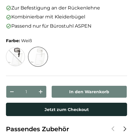
Zur Befestigung an der Rückenlehne
Kombinierbar mit Kleiderbügel
Passend nur für Bürostuhl ASPEN
Farbe:
Weiß
Weiß
Schwarz
Anzahl
In den Warenkorb
Menge verringern
Menge erhöhen
Jetzt zum Checkout
Vorherige
Näch
Passendes Zubehör