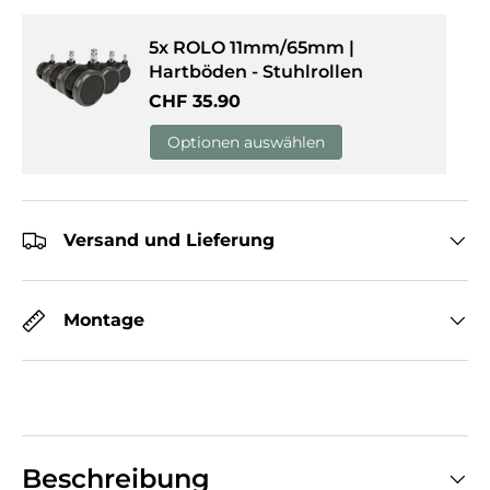
5x ROLO 11mm/65mm |
Hartböden - Stuhlrollen
Normaler Preis
CHF 35.90
Optionen auswählen
Versand und Lieferung
Montage
Beschreibung