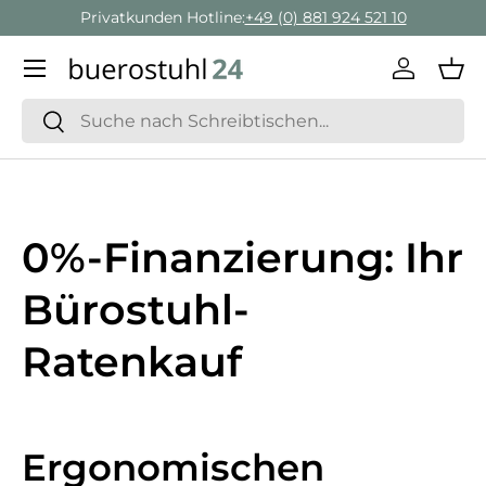
Privatkunden Hotline:
+49 (0) 881 924 521 10
Direkt zum Inhalt
Menü
Einlogge
Ein
Suchen
Suchen
0%-Finanzierung: Ihr
Bürostuhl-
Ratenkauf
Ergonomischen