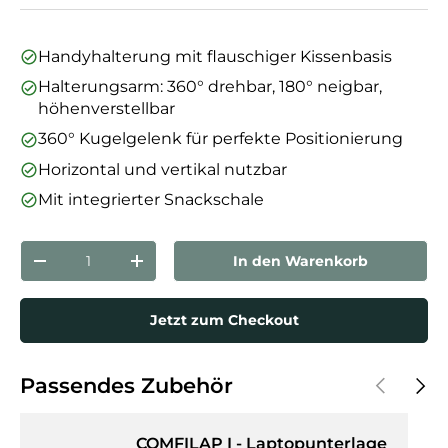
Handyhalterung mit flauschiger Kissenbasis
Halterungsarm: 360° drehbar, 180° neigbar,
höhenverstellbar
360° Kugelgelenk für perfekte Positionierung
Horizontal und vertikal nutzbar
Mit integrierter Snackschale
Anzahl
In den Warenkorb
Menge verringern
Menge erhöhen
Jetzt zum Checkout
Vorherige
Näch
Passendes Zubehör
COMFILAP I - Laptopunterlage