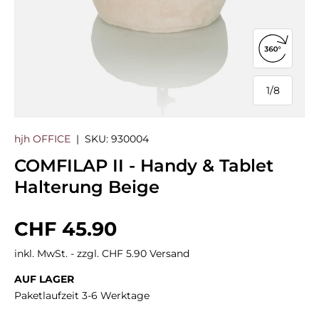
360°-Ans
1
/
8
von
hjh OFFICE
|
SKU:
930004
COMFILAP II - Handy & Tablet
Halterung Beige
Normaler Preis
CHF 45.90
inkl. MwSt. - zzgl. CHF 5.90 Versand
AUF LAGER
Paketlaufzeit 3-6 Werktage