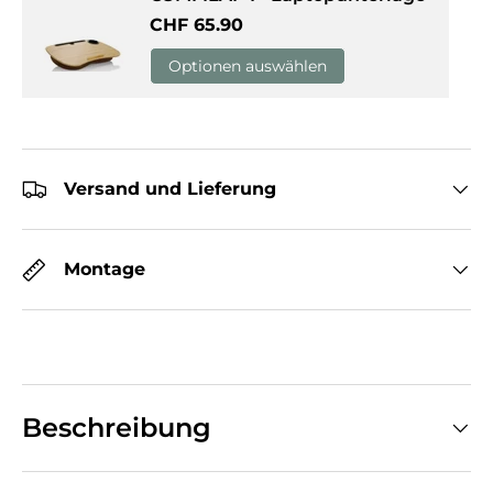
Normaler Preis
CHF 65.90
Optionen auswählen
Versand und Lieferung
Montage
Beschreibung