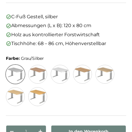
C-Fuß Gestell, silber
Abmessungen (L x B): 120 x 80 cm
Holz aus kontrollierter Forstwirtschaft
Tischhöhe: 68 – 86 cm, Höhenverstellbar
Farbe:
Grau/Silber
Grau/Silber
Nussbaum/Silber
Weiß/Silber
Asteiche/Silber
Eiche/Silber
Ahorn/Silber
Buche/Silber
Anzahl
In den Warenkorb