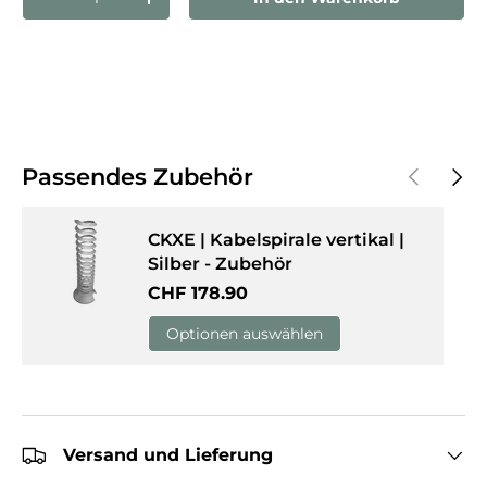
Menge verringern
Menge erhöhen
Vorherige
Näch
Passendes Zubehör
CKXE | Kabelspirale vertikal |
Silber - Zubehör
Normaler Preis
CHF 178.90
Optionen auswählen
Versand und Lieferung