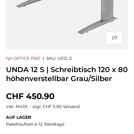
1
/
7
von
hjh OFFICE PRO
|
SKU:
US12_5
UNDA 12 S | Schreibtisch 120 x 80
höhenverstellbar Grau/Silber
Normaler Preis
CHF 450.90
inkl. MwSt. - zzgl. CHF 5.90 Versand
AUF LAGER
Paketlaufzeit 6-12 Werktage