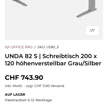
1
/
7
von
hjh OFFICE PRO
|
SKU:
US82_5
UNDA 82 S | Schreibtisch 200 x
120 höhenverstellbar Grau/Silber
Normaler Preis
CHF 743.90
inkl. MwSt. - zzgl. CHF 5.90 Versand
AUF LAGER
Paketlaufzeit 6-12 Werktage