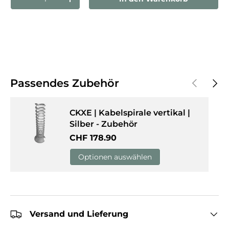
Menge verringern
Menge erhöhen
Vorherige
Näch
Passendes Zubehör
CKXE | Kabelspirale vertikal |
Silber - Zubehör
Normaler Preis
CHF 178.90
Optionen auswählen
Versand und Lieferung