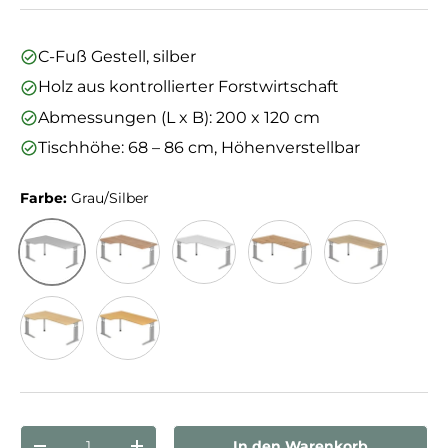
C-Fuß Gestell, silber
Holz aus kontrollierter Forstwirtschaft
Abmessungen (L x B): 200 x 120 cm
Tischhöhe: 68 – 86 cm, Höhenverstellbar
Farbe:
Grau/Silber
Grau/Silber
Nussbaum/Silber
Weiß/Silber
Asteiche/Silber
Eiche/Silber
Ahorn/Silber
Buche/Silber
Anzahl
In den Warenkorb