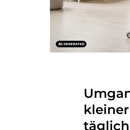
Umgang
kleine
täglic