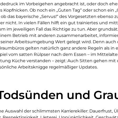
ndedruck im Vorbeigehen angebracht ist, oder doch ehe
les Kopfnicken. Ob noch ein „Guten Tag“ oder schon ein
der ob das bayerische „Servus!“ des Vorgesetzten ebenso 
er nicht. In vielen Fällen hilft ein gut trainiertes und mit
 im jeweiligen Fall das Richtige zu tun. Aber grundsätzl
 einem Betrieb mit anderen zusammenarbeitet, informie
einer Arbeitsumgebung Wert gelegt wird. Denn auch d
ßraumbüros gelten natürlich ganz andere Regeln als in e
piel vom satten Rülpser nach dem Essen – im Mittelalte
ung Küche verstanden – zeigt: Auch Sitten gehen mit d
rsönliche Arbeitsknigge regelmäßiger Updates.
 Todsünden und Gra
ne Auswahl der schlimmsten Karrierekiller: Dauerfrust, Ü
, Respektlosigkeit, Lästerei, Unpünktlichkeit, Geschwätz