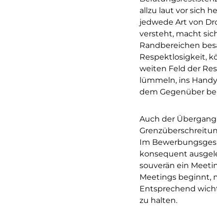
allzu laut vor sich
jedwede Art von Dr
versteht, macht sic
Randbereichen besag
Respektlosigkeit, kö
weiten Feld der Res
lümmeln, ins Handy 
dem Gegenüber beim
Auch der Übergang v
Grenzüberschreitun
Im Bewerbungsgesprä
konsequent ausgele
souverän ein Meetin
Meetings beginnt, m
Entsprechend wichti
zu halten.