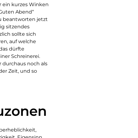
r ein kurzes Winken
 „Guten Abend“
zu beantworten jetzt
tig sitzendes
ich sollte sich
ren, auf welche
as dürfte
iner Schreinerei.
r durchaus noch als
er Zeit, und so
uzonen
berheblichkeit,
igkeit, Eigensinn,