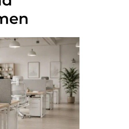
nd
men