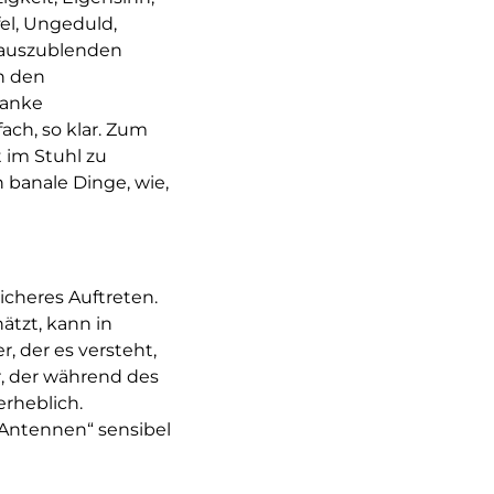
el, Ungeduld,
 auszublenden
n den
lanke
ach, so klar. Zum
 im Stuhl zu
h banale Dinge, wie,
cheres Auftreten.
ätzt, kann in
 der es versteht,
r, der während des
erheblich.
 „Antennen“ sensibel