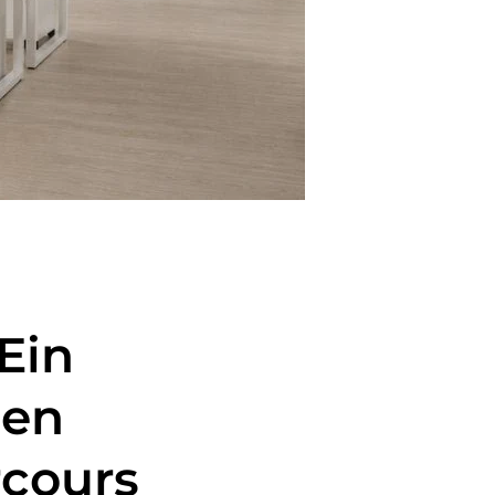
Ein
den
rcours