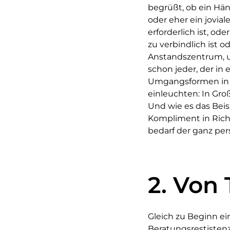
begrüßt, ob ein Hä
oder eher ein jovia
erforderlich ist, o
zu verbindlich ist od
Anstandszentrum, um
schon jeder, der in
Umgangsformen in s
einleuchten: In Gro
Und wie es das Beis
Kompliment in Richt
bedarf der ganz pe
2. Von
Gleich zu Beginn ei
Beratungsrestistenz