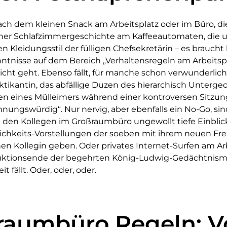
ach dem kleinen Snack am Arbeitsplatz oder im Büro, d
r Schlafzimmergeschichte am Kaffeeautomaten, die u
Kleidungsstil der fülligen Chefsekretärin – es braucht
tnisse auf dem Bereich „Verhaltensregeln am Arbeitspl
icht geht. Ebenso fällt, für manche schon verwunderliche
ktikantin, das abfällige Duzen des hierarchisch Unterg
n eines Mülleimers während einer kontroversen Sitzung
ungswürdig“. Nur nervig, aber ebenfalls ein No-Go, sin
ie den Kollegen im Großraumbüro ungewollt tiefe Einblick
lichkeits-Vorstellungen der soeben mit ihrem neuen Fr
Kollegin geben. Oder privates Internet-Surfen am Arb
uktionsende der begehrten König-Ludwig-Gedächtnism
it fällt. Oder, oder, oder.
ßraumbüro Regeln: 