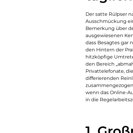
Der satte Rülpser n
Ausschmückung eine
Bemerkung über den 
ausgewiesenen Kenn
dass Besagtes gar n
den Hintern der Pra
hitzköpfige Umtrete
den Bereich „abmahn
Privattelefonate, d
differierenden Rein
zusammengezogenen 
wenn das Online-A
in die Regelarbeitsze
1. Gro