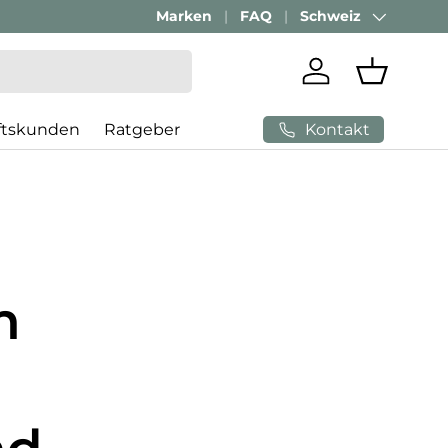
Marken
FAQ
Schweiz
Land/Region
Einloggen
Einkaufs
Kontakt
ftskunden
Ratgeber
m