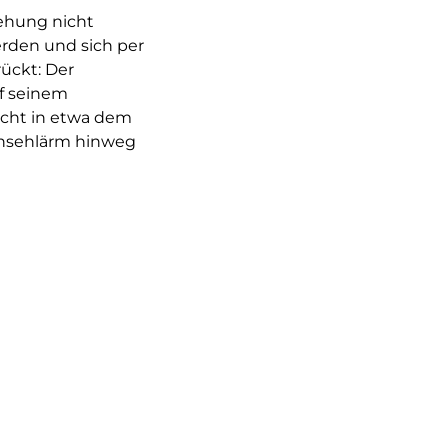
ehung nicht
erden und sich per
ückt: Der
uf seinem
icht in etwa dem
rnsehlärm hinweg