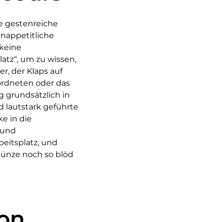
ie gestenreiche
nappetitliche
 keine
atz“, um zu wissen,
r, der Klaps auf
eordneten oder das
 grundsätzlich in
d lautstark geführte
e in die
eund
eitsplatz, und
ünze noch so blöd
Von