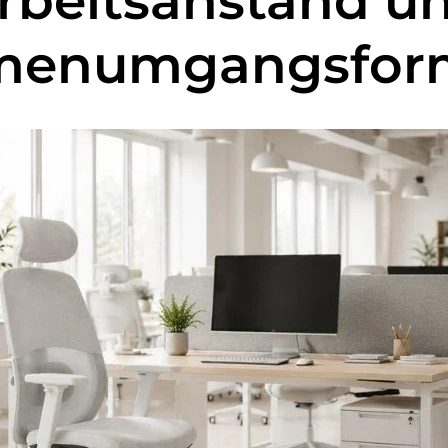
rbeitsanstand u
rmenumgangsfor