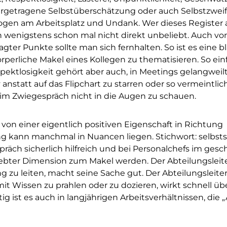
 hergetragene Selbstüberschätzung oder auch Selbstzweif
ogen am Arbeitsplatz und Undank. Wer dieses Register
h wenigstens schon mal nicht direkt unbeliebt. Auch vo
ter Punkte sollte man sich fernhalten. So ist es eine b
rperliche Makel eines Kollegen zu thematisieren. So einf
pektlosigkeit gehört aber auch, in Meetings gelangweilt
anstatt auf das Flipchart zu starren oder so vermeintlic
 Zwiegespräch nicht in die Augen zu schauen.
on einer eigentlich positiven Eigenschaft in Richtung
g kann manchmal in Nuancen liegen. Stichwort: selbstsi
ch sicherlich hilfreich und bei Personalchefs im gesch
bter Dimension zum Makel werden. Der Abteilungsleiter,
g zu leiten, macht seine Sache gut. Der Abteilungsleite
it Wissen zu prahlen oder zu dozieren, wirkt schnell üb
g ist es auch in langjährigen Arbeitsverhältnissen, die