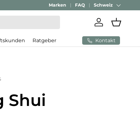
Marken
FAQ
Schweiz
Land/Region
Einloggen
Einkaufs
Kontakt
ftskunden
Ratgeber
S
g Shui