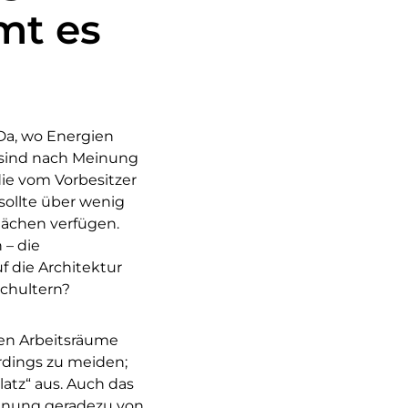
mt es
 Da, wo Energien
n sind nach Meinung
ie vom Vorbesitzer
ollte über wenig
lächen verfügen.
 – die
 die Architektur
chultern?
ten Arbeitsräume
erdings zu meiden;
latz“ aus. Auch das
Meinung geradezu von