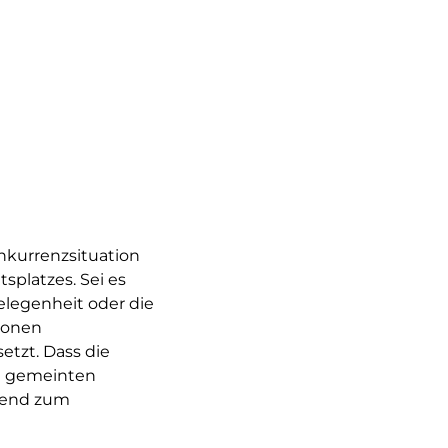
nkurrenzsituation
splatzes. Sei es
elegenheit oder die
lionen
etzt. Dass die
ut gemeinten
mend zum