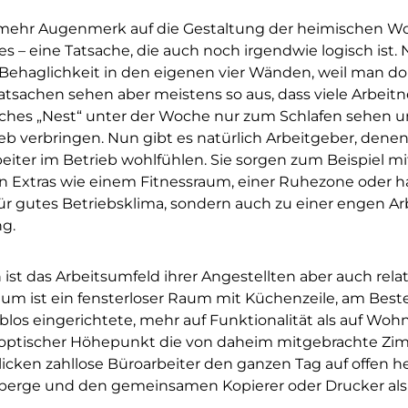
e mehr Augenmerk auf die Gestaltung der heimischen W
zes – eine Tatsache, die auch noch irgendwie logisch ist
Behaglichkeit in den eigenen vier Wänden, weil man dort
 Tatsachen sehen aber meistens so aus, dass viele Arbeit
isches „Nest“ unter der Woche nur zum Schlafen sehen u
eb verbringen. Nun gibt es natürlich Arbeitgeber, denen
rbeiter im Betrieb wohlfühlen. Sie sorgen zum Beispiel 
n Extras wie einem Fitnessraum, einer Ruhezone ode
für gutes Betriebsklima, sondern auch zu einer engen A
g.
ist das Arbeitsumfeld ihrer Angestellten aber auch relat
um ist ein fensterloser Raum mit Küchenzeile, am Best
ieblos eingerichtete, mehr auf Funktionalität als auf Wo
 optischer Höhepunkt die von daheim mitgebrachte Zi
licken zahllose Büroarbeiter den ganzen Tag auf offen 
berge und den gemeinsamen Kopierer oder Drucker als 