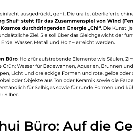
infacht ausgedrückt, geht: Die uralte, überlieferte chin
ng Shui“ steht für das Zusammenspiel von Wind (Fe
n Kosmos durchdringenden Energie „Chi“
. Die Kunst, 
rundsätzliche Ziel. Sie soll über das Gleichgewicht der f
 Erde, Wasser, Metall und Holz – erreicht werden.
en Büro
: Holz für aufstrebende Elemente wie Säulen, Z
be Grün; Wasser für Badewannen, Aquarien, Brunnen und
pen, Licht und dreieckige Formen und rote, gelbe oder 
öbel oder Objekte aus Ton oder Keramik sowie die Farb
verständlich für Selbiges sowie für runde Formen und kü
r Silber.
hui Büro: Auf die G