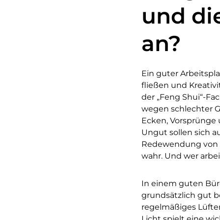
und di
an?
Ein guter Arbeitspl
fließen und Kreativ
der „Feng Shui“-Fa
wegen schlechter G
Ecken, Vorsprünge 
Ungut sollen sich 
Redewendung von de
wahr. Und wer arbe
In einem guten Büro
grundsätzlich gut b
regelmäßiges Lüften
Licht spielt eine w