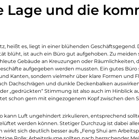
e Lage und die kom
atz, heißt es, liegt in einer blühenden Geschäftsgegend.
ität blüht, ist auch ein Büro gut aufgehoben. Zu meide
chleute Gebäude an Kreuzungen oder Räumlichkeiten, d
eschäfte aufgegeben werden mussten. Ein gutes Büro s
und Kanten, sondern vielmehr über klare Formen und F
auch Dachschrägen und dunkle Deckenbalken auswirken
r „gedrückten“ Stimmung ist also auch im Hinblick auf
itet schon gern mit eingezogenem Kopf zwischen den S
 kann Luft ungehindert zirkulieren, entsprechend soll
elüftet werden können. Stetiger Durchzug ist dabei all
 wirkt sich deutlich besser aufs „Feng Shui am Arbeitsp
ichtige Rolle: Arbeitsräume sollten nach herrschender 