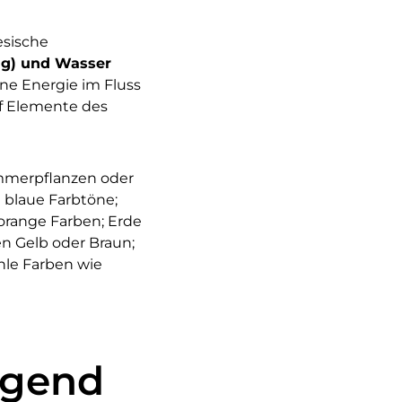
esische
ng) und Wasser
jene Energie im Fluss
ünf Elemente des
immerpflanzen oder
 blaue Farbtöne;
orange Farben; Erde
en Gelb oder Braun;
hle Farben wie
egend