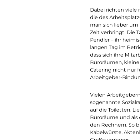
Dabei richten viel
die des Arbeitsplat
man sich lieber um 
Zeit verbringt. Die
Pendler – ihr heim
langen Tag im Betri
dass sich ihre Mita
Büroräumen, kleine
Catering nicht nur 
Arbeitgeber-Bindun
Vielen Arbeitgebern 
sogenannte Sozialra
auf die Toiletten. L
Büroräume und als
den Rechnern. So b
Kabelwürste, Akten
Großraumbüros.