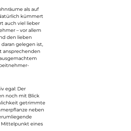
ohnräume als auf
. Natürlich kümmert
 auch viel lieber
nehmer – vor allem
nd den lieben
 daran gelegen ist,
mit ansprechenden
r hausgemachtem
rbeitnehmer-
iv egal: Der
en noch mit Blick
hnlichkeit getrimmte
mmerpflanze neben
herumliegende
Mittelpunkt eines