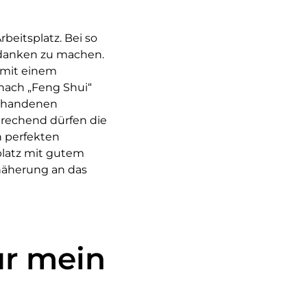
eitsplatz. Bei so
Gedanken zu machen.
 mit einem
nach „Feng Shui“
orhandenen
prechend dürfen die
n perfekten
platz mit gutem
nnäherung an das
ür mein