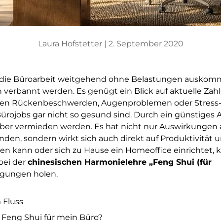
Laura Hofstetter |
2. September 2020
die Büroarbeit weitgehend ohne Belastungen auskommt
verbannt werden. Es genügt ein Blick auf aktuelle Zah
gten Rückenbeschwerden, Augenproblemen oder Stres
 Bürojobs gar nicht so gesund sind. Durch ein günstiges
er vermieden werden. Es hat nicht nur Auswirkungen 
den, sondern wirkt sich auch direkt auf Produktivität un
n kann oder sich zu Hause ein Homeoffice einrichtet, 
bei der
chinesischen Harmonielehre „Feng Shui (für
gungen holen.
m Fluss
Feng Shui für mein Büro?