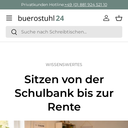
Privatkunden Hotline:
+49 (0) 881 924 521 10
Direkt zum Inhalt
Menü
Einlogge
Ein
Suchen
Suchen
WISSENSWERTES
Sitzen von der
Schulbank bis zur
Rente