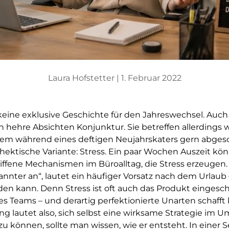
Laura Hofstetter |
1. Februar 2022
keine exklusive Geschichte für den Jahreswechsel. Auc
 hehre Absichten Konjunktur. Sie betreffen allerdings 
 dem während eines deftigen Neujahrskaters gern abges
hektische Variante: Stress. Ein paar Wochen Auszeit k
liffene Mechanismen im Büroalltag, die Stress erzeugen
annter an“, lautet ein häufiger Vorsatz nach dem Urlaub 
n kann. Denn Stress ist oft auch das Produkt eingeschli
es Teams – und derartig perfektionierte Unarten schafft
ung lautet also, sich selbst eine wirksame Strategie im 
u können, sollte man wissen, wie er entsteht. In einer