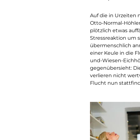
Auf die in Urzeiten
Otto-Normal-Höhlen
plötzlich etwas auff
Stressreaktion um 
übermenschlich anm
einer Keule in die 
und-Wiesen-Eichhör
gegenübersieht: Die
verlieren nicht we
Flucht nun stattfind