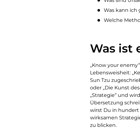
Was sind Ursac
Was kann ich 
Welche Method
Was ist 
„Know your enemy“,
Lebensweisheit: „Ke
Sun Tzu zugeschrieb
oder „Die Kunst des
„Strategie“ und wir
Übersetzung schreib
wirst Du in hundert
wirksamen Strategie
zu blicken.