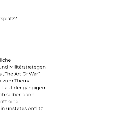
splatz?
liche
und Militärstrategen
 „The Art Of War“
Werk zum Thema
. Laut der gängigen
ch selber, dann
itt einer
in unstetes Antlitz