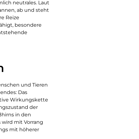
lich neutrales. Laut
spannen, ab und steht
re Reize
ähigt, besondere
entstehende
n
 Menschen und Tieren
gendes: Das
tive Wirkungskette
ungszustand der
ßhirns in den
wird mit Vorrang
ings mit höherer