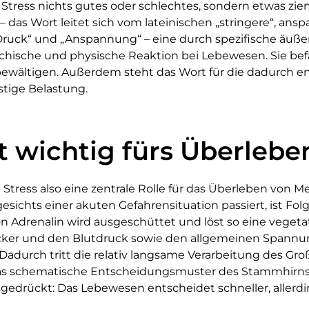
 Stress nichts gutes oder schlechtes, sondern etwas ziem
s – das Wort leitet sich vom lateinischen „stringere“, an
Druck“ und „Anspannung“ – eine durch spezifische äuße
chische und physische Reaktion bei Lebewesen. Sie bef
ewältigen. Außerdem steht das Wort für die dadurch 
stige Belastung.
st wichtig fürs Überlebe
lt Stress also eine zentrale Rolle für das Überleben von
esichts einer akuten Gefahrensituation passiert, ist Fol
Adrenalin wird ausgeschüttet und löst so eine vegeta
ucker und den Blutdruck sowie den allgemeinen Spann
Dadurch tritt die relativ langsame Verarbeitung des Gro
as schematische Entscheidungsmuster des Stammhirns 
gedrückt: Das Lebewesen entscheidet schneller, allerd