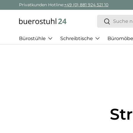
Privatkunden Hotline:
+49 (0) 881 924 521 10
Direkt zum Inhalt
Suchen
Suchen
Bürostühle
Schreibtische
Büromöbe
St