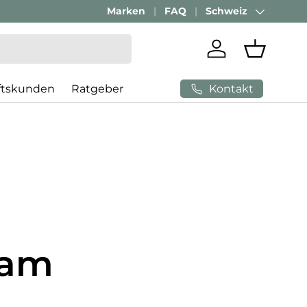
Marken
FAQ
Schweiz
Land/Region
Einloggen
Einkaufs
Kontakt
ftskunden
Ratgeber
 am