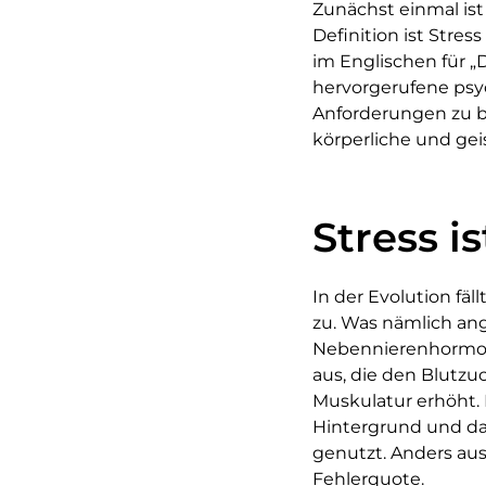
Zunächst einmal ist
Definition ist Stres
im Englischen für „
hervorgerufene psy
Anforderungen zu b
körperliche und gei
Stress i
In der Evolution fäl
zu. Was nämlich ang
Nebennierenhormon 
aus, die den Blutz
Muskulatur erhöht. 
Hintergrund und d
genutzt. Anders aus
Fehlerquote.