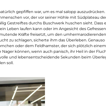
 natürlich gepfiffen war, um es mal salopp auszudrücken.
menschen vor, der vor seiner Höhle mit Südplateau de
ällig Gestreiftes durchs Buschwerk huschen sieht. Dass e
sein Leben laufen kann oder im Angesicht des Gefress
utende Kräfte freisetzt, um den umhermarodierenden 
Flucht zu schlagen, sicherte ihm das Überleben. Genaus
nchen oder dem Feldhamster, der sich plötzlich einem
 Nager können, wenn auch panisch, ihr Heil in der Flu
rtvolle und lebensentscheidende Sekunden beim Überle
en soll.