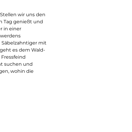
 Stellen wir uns den
n Tag genießt und
r in einer
enwerdens
Säbelzahntiger mit
o geht es dem Wald-
 Fressfeind
cht suchen und
gen, wohin die