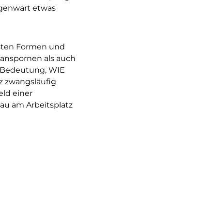
egenwart etwas
chsten Formen und
anspornen als auch
r Bedeutung, WIE
z zwangsläufig
ld einer
bau am Arbeitsplatz