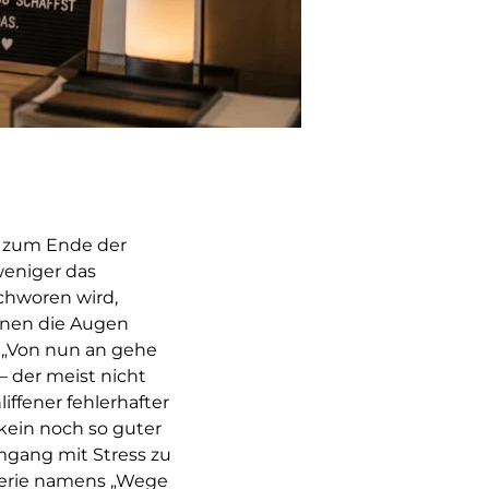
h zum Ende der
weniger das
chworen wird,
önnen die Augen
. „Von nun an gehe
– der meist nicht
ffener fehlerhafter
 kein noch so guter
Umgang mit Stress zu
 Serie namens „Wege